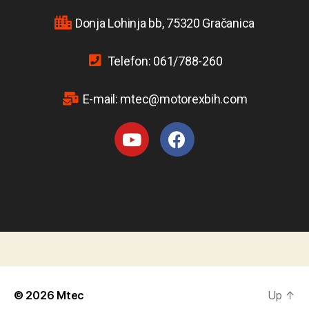
Donja Lohinja bb, 75320 Gračanica
Telefon: 061/788-260
E-mail: mtec@motorexbih.com
© 2026
Mtec
Up
↑