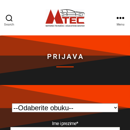
Search
Menu
P R I J A V A
Ime i prezime*